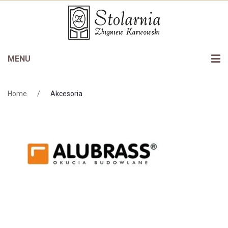
MENU
Oferta
Home
/
Akcesoria
Drzwi wewnętrzne
Stolarnia
Drzwi zewnętrzne
Certyfikaty
Schody
Galeria
Okna
Do pobrania
Bramy garażowe
Kontakt