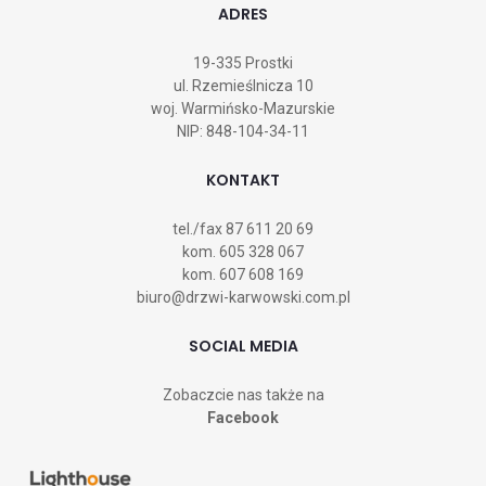
ADRES
19-335 Prostki
ul. Rzemieślnicza 10
woj. Warmińsko-Mazurskie
NIP: 848-104-34-11
KONTAKT
tel./fax
87 611 20 69
kom.
605 328 067
kom.
607 608 169
biuro@drzwi-karwowski.com.pl
SOCIAL MEDIA
Zobaczcie nas także na
Facebook