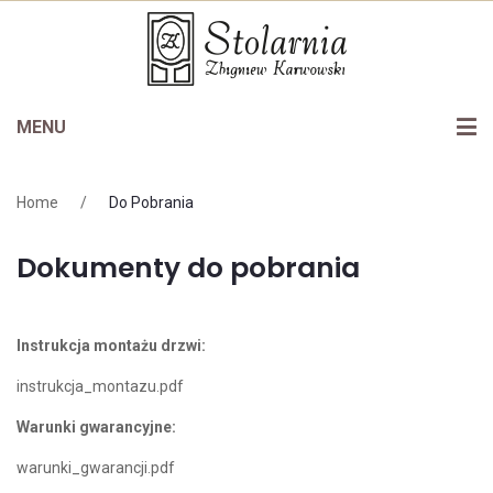
MENU
Oferta
Home
/
Do Pobrania
Drzwi wewnętrzne
Stolarnia
Dokumenty do pobrania
Drzwi zewnętrzne
Certyfikaty
Schody
Galeria
Instrukcja montażu drzwi:
Okna
Do pobrania
instrukcja_montazu.pdf
Bramy garażowe
Kontakt
Warunki gwarancyjne:
warunki_gwarancji.pdf