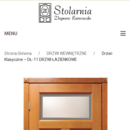
MENU
Oferta
Strona Główna
/
DRZWI WEWNĘTRZNE
/
Drzwi
Drzwi wewnętrzne
Stolarnia
Klasyczne – DŁ-11 DRZWI ŁAZIENKOWE
Drzwi zewnętrzne
Certyfikaty
Schody
Galeria
Okna
Do pobrania
Bramy garażowe
Kontakt