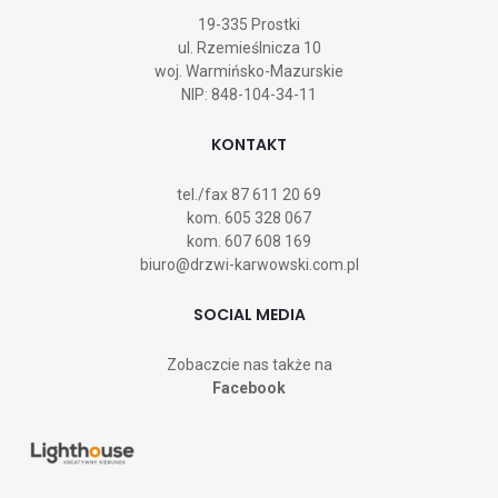
19-335 Prostki
ul. Rzemieślnicza 10
woj. Warmińsko-Mazurskie
NIP: 848-104-34-11
KONTAKT
tel./fax
87 611 20 69
kom.
605 328 067
kom.
607 608 169
biuro@drzwi-karwowski.com.pl
SOCIAL MEDIA
Zobaczcie nas także na
Facebook