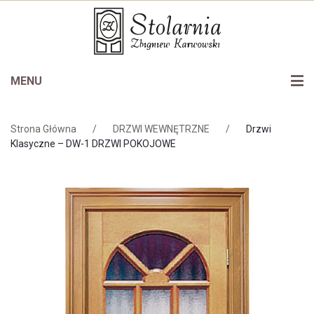
MENU
Oferta
Strona Główna
/
DRZWI WEWNĘTRZNE
/
Drzwi
Drzwi wewnętrzne
Stolarnia
Klasyczne – DW-1 DRZWI POKOJOWE
Drzwi zewnętrzne
Certyfikaty
Schody
Galeria
Okna
Do pobrania
Bramy garażowe
Kontakt