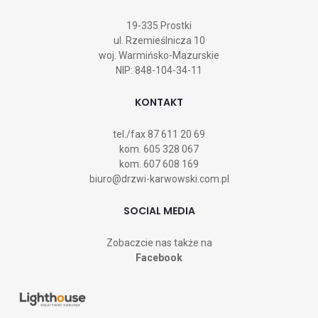
19-335 Prostki
ul. Rzemieślnicza 10
woj. Warmińsko-Mazurskie
NIP: 848-104-34-11
KONTAKT
tel./fax
87 611 20 69
kom.
605 328 067
kom.
607 608 169
biuro@drzwi-karwowski.com.pl
SOCIAL MEDIA
Zobaczcie nas także na
Facebook