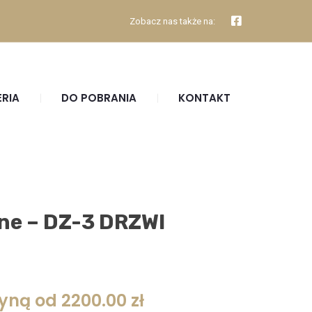
Zobacz nas także na:
ERIA
DO POBRANIA
KONTAKT
ne – DZ-3 DRZWI
yną od 2200.00 zł