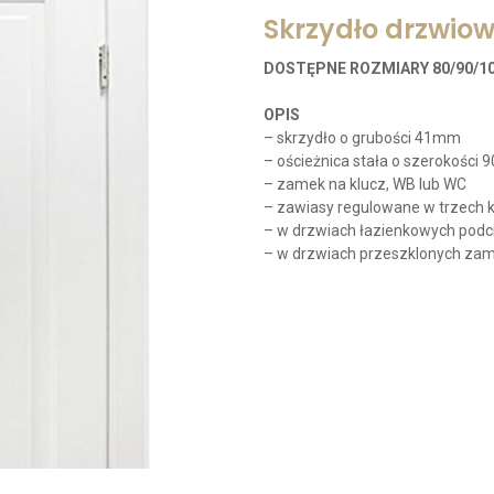
Skrzydło drzwiow
DOSTĘPNE ROZMIARY 80/90/10
OPIS
– skrzydło o grubości 41mm
– ościeżnica stała o szerokości
– zamek na klucz, WB lub WC
– zawiasy regulowane w trzech k
– w drzwiach łazienkowych podci
– w drzwiach przeszklonych za