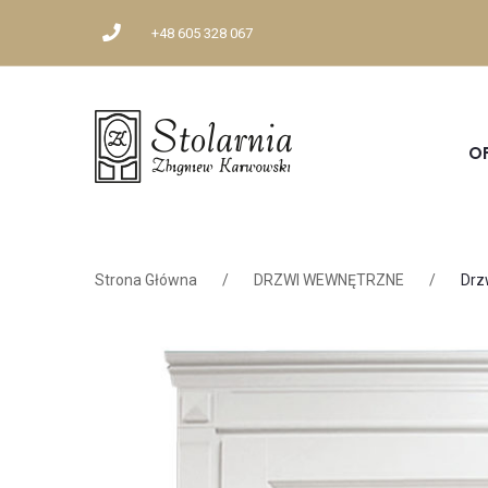
+48 605 328 067
O
Strona Główna
/
DRZWI WEWNĘTRZNE
/
Drz