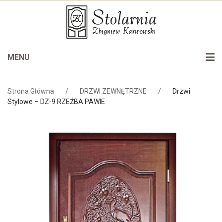
MENU
Oferta
Strona Główna
/
DRZWI ZEWNĘTRZNE
/
Drzwi
Drzwi wewnętrzne
Stolarnia
Stylowe – DZ-9 RZEŹBA PAWIE
Drzwi zewnętrzne
Certyfikaty
Schody
Galeria
Okna
Do pobrania
Bramy garażowe
Kontakt