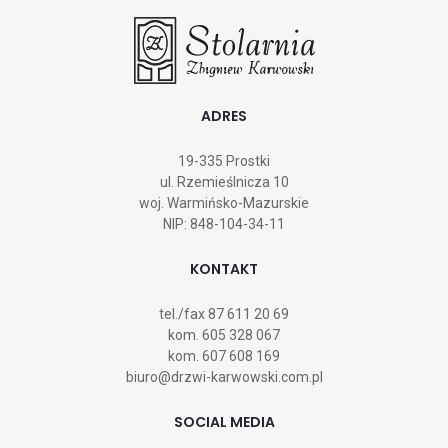
ADRES
19-335 Prostki
ul. Rzemieślnicza 10
woj. Warmińsko-Mazurskie
NIP: 848-104-34-11
KONTAKT
tel./fax
87 611 20 69
kom.
605 328 067
kom.
607 608 169
biuro@drzwi-karwowski.com.pl
SOCIAL MEDIA