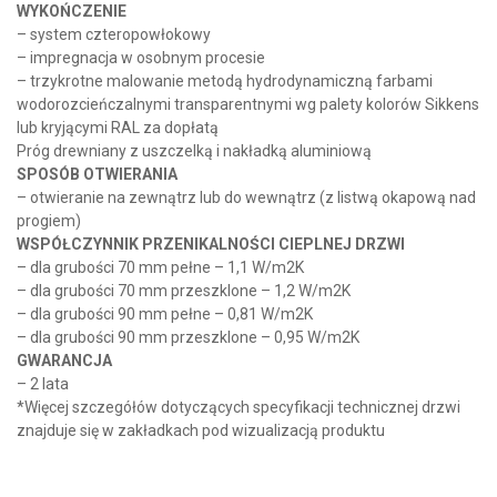
WYKOŃCZENIE
– system czteropowłokowy
– impregnacja w osobnym procesie
– trzykrotne malowanie metodą hydrodynamiczną farbami
wodorozcieńczalnymi transparentnymi wg palety kolorów Sikkens
lub kryjącymi RAL za dopłatą
Próg drewniany z uszczelką i nakładką aluminiową
SPOSÓB OTWIERANIA
– otwieranie na zewnątrz lub do wewnątrz (z listwą okapową nad
progiem)
WSPÓŁCZYNNIK PRZENIKALNOŚCI CIEPLNEJ DRZWI
– dla grubości 70 mm pełne – 1,1 W/m2K
– dla grubości 70 mm przeszklone – 1,2 W/m2K
– dla grubości 90 mm pełne – 0,81 W/m2K
– dla grubości 90 mm przeszklone – 0,95 W/m2K
GWARANCJA
– 2 lata
*Więcej szczegółów dotyczących specyfikacji technicznej drzwi
znajduje się w zakładkach pod wizualizacją produktu