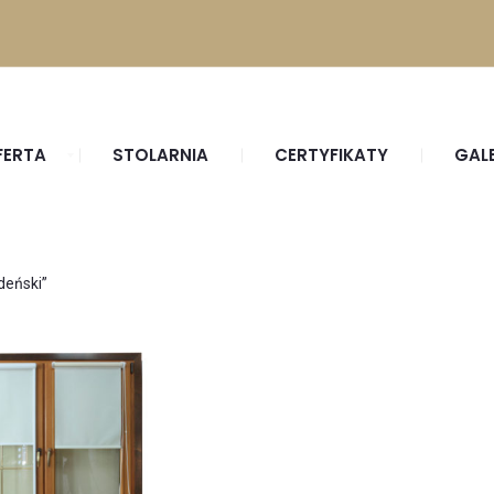
FERTA
STOLARNIA
CERTYFIKATY
GAL
deński”