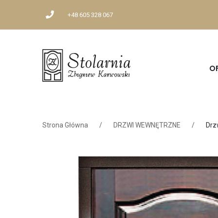
+48 605 328 067
O
Strona Główna
/
DRZWI WEWNĘTRZNE
/
Drz