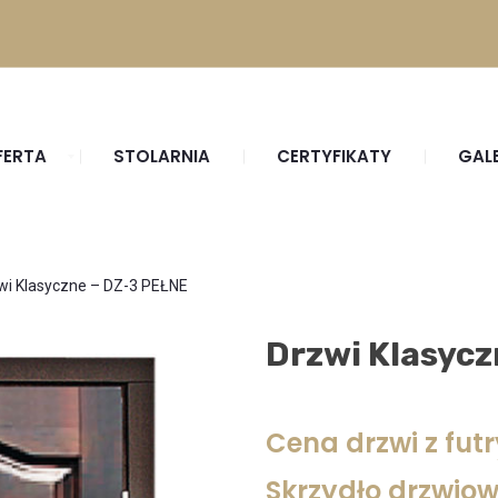
FERTA
STOLARNIA
CERTYFIKATY
GAL
wi Klasyczne – DZ-3 PEŁNE
Drzwi Klasycz
Cena drzwi z futr
Skrzydło drzwiow