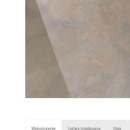
Wykończenie
Listwy maskujące
Opis