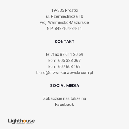
19-335 Prostki
ul. Rzemieślnicza 10
woj. Warmińsko-Mazurskie
NIP: 848-104-34-11
KONTAKT
tel./fax
87 611 20 69
kom.
605 328 067
kom.
607 608 169
biuro@drzwi-karwowski.com.pl
SOCIAL MEDIA
Zobaczcie nas także na
Facebook