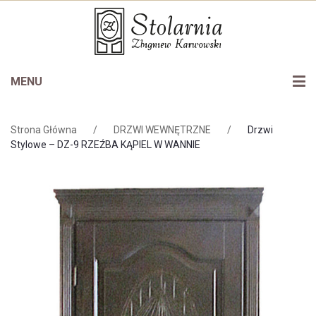
MENU
Oferta
Strona Główna
/
DRZWI WEWNĘTRZNE
/
Drzwi
Drzwi wewnętrzne
Stolarnia
Stylowe – DZ-9 RZEŹBA KĄPIEL W WANNIE
Drzwi zewnętrzne
Certyfikaty
Schody
Galeria
Okna
Do pobrania
Bramy garażowe
Kontakt