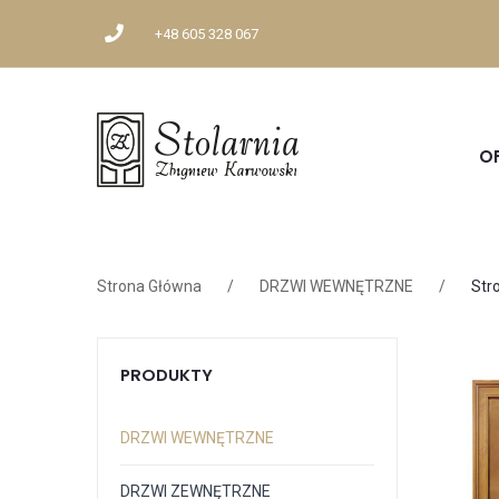
+48 605 328 067
O
Strona Główna
/
DRZWI WEWNĘTRZNE
/
Str
PRODUKTY
DRZWI WEWNĘTRZNE
DRZWI ZEWNĘTRZNE