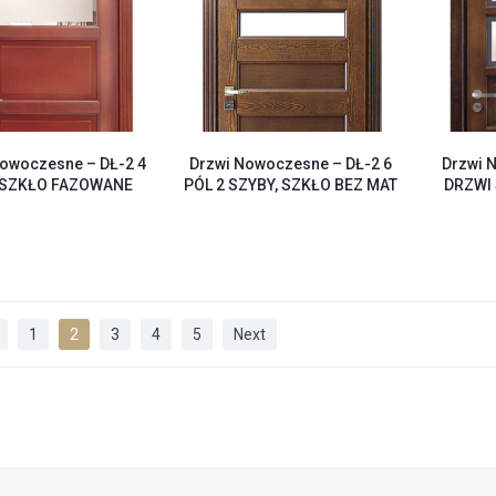
owoczesne – DŁ-2 4
Drzwi Nowoczesne – DŁ-2 6
Drzwi 
 SZKŁO FAZOWANE
PÓL 2 SZYBY, SZKŁO BEZ MAT
DRZWI
1
2
3
4
5
Next